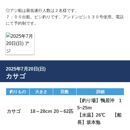
◎アジ船は最低遂行人数は２名様です。
７：００出船。ビシ釣りです。アンドンビシ１３０号使用。電話
にて予約制です。
2025年7月20日(日)
カサゴ
釣りもの
大きさ
匹数
詳細
【釣り場】鴨居沖 1
5~25m
カサゴ
18～28cm
20～62匹
【水温】26℃ 【船
長】坂本勉