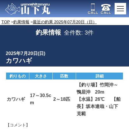
TOP
釣果情報
最近の釣果 2025年07月20日（日）
釣果情報
全件数: 3件
2025年7月20日(日)
カワハギ
釣りもの
大きさ
匹数
詳細
【釣り場】竹岡沖～
鴨居沖 20m
17～30.5c
カワハギ
2～18匹
【水温】26℃ 【船
m
長】坂本達哉・山下
克範
【コメント】