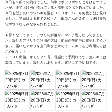
今日も２船での釣行でした。前半はポツリポツリと今ひとつでし
たが、後半上げ潮が流れてくると船中ポツポツ釣れていました。
今日も型が良いカワハギも混じり３０オーバーも何枚か顔が見れ
ました。竿頭は１８枚で久松さん、田口さんの２名、つ抜け多数
でボウズなくみなさん釣れました。
★暑くなってきて、アサリの鮮度がイマイチ悪くなってきまし
た。殻付きアサリをご利用の方は、前日の午前中に確認してくだ
さい。届いたアサリを当日剥きますので、ムキミをご利用の方は
ご心配なく！
７：３０出船。オモリ２５号。電話にて予約制です。生ムキミは
常備しています。殻付きもあります。電話にて予約制です。