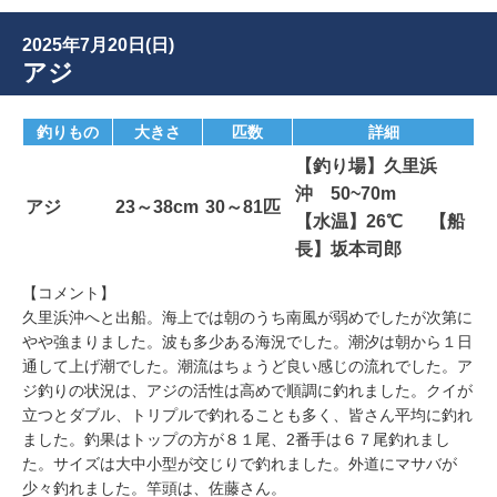
2025年7月20日(日)
アジ
釣りもの
大きさ
匹数
詳細
【釣り場】久里浜
沖 50~70m
アジ
23～38cm
30～81匹
【水温】26℃ 【船
長】坂本司郎
【コメント】
久里浜沖へと出船。海上では朝のうち南風が弱めでしたが次第に
やや強まりました。波も多少ある海況でした。潮汐は朝から１日
通して上げ潮でした。潮流はちょうど良い感じの流れでした。ア
ジ釣りの状況は、アジの活性は高めで順調に釣れました。クイが
立つとダブル、トリプルで釣れることも多く、皆さん平均に釣れ
ました。釣果はトップの方が８１尾、2番手は６７尾釣れまし
た。サイズは大中小型が交じりで釣れました。外道にマサバが
少々釣れました。竿頭は、佐藤さん。