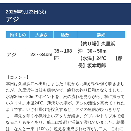
2025年9月23日(火)
アジ
釣りもの
大きさ
匹数
詳細
【釣り場】久里浜
35～108
沖 30～50m
アジ
22～34cm
匹
【水温】24℃ 【船
長】坂本司郎
【コメント】
本日は久里浜沖へ出船しました！朝から北風がやや強く吹きまし
たが、久里浜沖は波も穏やかで、絶好の釣り日和となりました。
水深30m～50mのポイントを、潮の流れを見ながら丁寧に探って
いきます。水温24℃、薄濁りの潮が、アジの活性を高めてくれた
ようです。いざ仕掛けを投入すると、アジの魚信がひっきりな
し！竿先を叩く小気味よいアタリが続き、ダブルやトリプルで連
なることも多々あり、船上は笑顔と活気で溢れていました。結果
は、なんと一束（100匹）超えを達成された方がお二人！これに