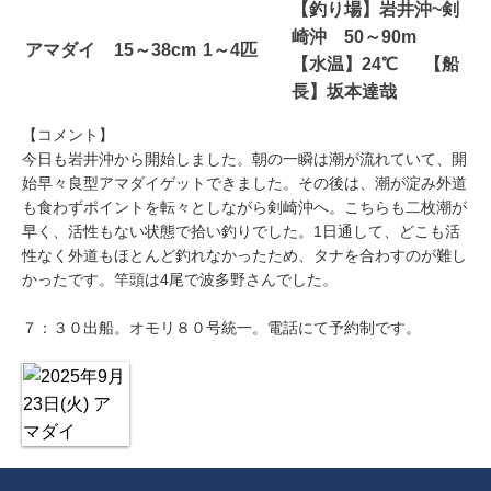
【釣り場】岩井沖~剣
崎沖 50～90m
アマダイ
15～38cm
1～4匹
【水温】24℃ 【船
長】坂本達哉
【コメント】
今日も岩井沖から開始しました。朝の一瞬は潮が流れていて、開
始早々良型アマダイゲットできました。その後は、潮が淀み外道
も食わずポイントを転々としながら剣崎沖へ。こちらも二枚潮が
早く、活性もない状態で拾い釣りでした。1日通して、どこも活
性なく外道もほとんど釣れなかったため、タナを合わすのが難し
かったです。竿頭は4尾で波多野さんでした。
７：３０出船。オモリ８０号統一。電話にて予約制です。