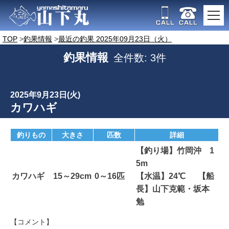
TOP
釣果情報
最近の釣果 2025年09月23日（火）
釣果情報
全件数: 3件
2025年9月23日(火)
カワハギ
釣りもの
大きさ
匹数
詳細
【釣り場】竹岡沖 1
5m
カワハギ
15～29cm
0～16匹
【水温】24℃ 【船
長】山下克範・坂本
勉
【コメント】