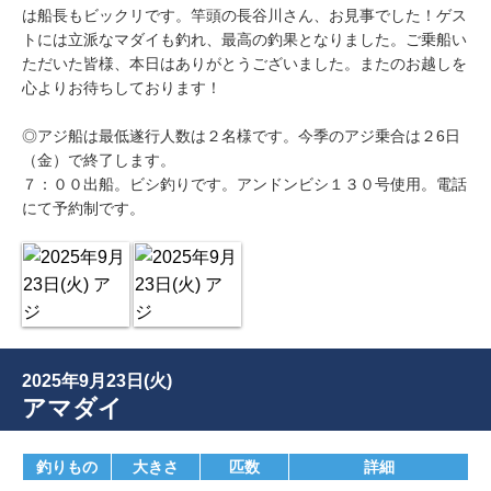
は船長もビックリです。竿頭の長谷川さん、お見事でした！ゲス
トには立派なマダイも釣れ、最高の釣果となりました。ご乗船い
ただいた皆様、本日はありがとうございました。またのお越しを
心よりお待ちしております！
◎アジ船は最低遂行人数は２名様です。今季のアジ乗合は２6日
（金）で終了します。
７：００出船。ビシ釣りです。アンドンビシ１３０号使用。電話
にて予約制です。
2025年9月23日(火)
アマダイ
釣りもの
大きさ
匹数
詳細