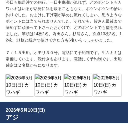
今日も鴨居沖での釣行。一日中底潮が流れず、どのポイントもカ
ワハギはいるが活発に餌を取ることもなく、ポツンポツンの拾い
釣りでした。おまけに下げ潮が早めに流れてしまい、思うような
ポイントには当てられませんでした。それでも、皆さん最後まで
諦めずに頑張って下さったおかげで、どのポイントでも型を見れ
ました。竿頭は14枚2名、為田さん、杉浦さん、次点13枚2名、1
2枚、11枚と続きつ抜けできた方も6名いらっしゃいました。
７：１５出船。オモリ３０号。電話にて予約制です。生ムキミは
常備しています。殻付きもあります。電話にて予約制です。出船
確定は２名様からになります。
2026年5月10日(日)
アジ