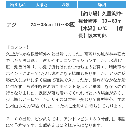
釣りもの
大きさ
匹数
詳細
【釣り場】久里浜沖~
観音崎沖 30～80m
アジ
24～38cm
16～33匹
【水温】17℃ 【船
長】坂本司郎
【コメント】
久里浜沖から観音崎沖へと出船しました。南寄りの風がやや強め
でしたが波は低く、釣りやすいコンディションでした。水温17
度、潮色は濁り、小潮で流れはおおむねちょうど良く、時間帯や
ポイントによっては少し速めになる場面もありました。アジの反
応は久しぶりに多く画面で確認できましたが、群れがなかなか船
に付かず、断続的な釣れ方でポイントを点々と移動しながらの釣
行となりました。反応が落ち着いてくれればという場面が多く、
少し悔しい一日でした。サイズは大中小交じりで良型中心、竿頭
は村山さんの33匹でした。またのご乗船をお待ちしております。
７：００出船。ビシ釣りです。アンドンビシ１３０号使用。電話
にて予約制です。出船確定は２名様からになります。