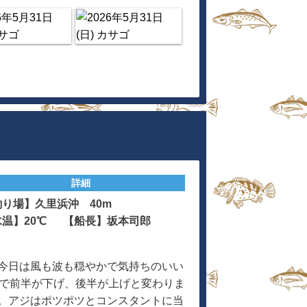
詳細
釣り場】久里浜沖 40m
水温】20℃ 【船長】坂本司郎
今日は風も波も穏やかで気持ちのいい
りで前半が下げ、後半が上げと変わりま
。アジはポツポツとコンスタントに当