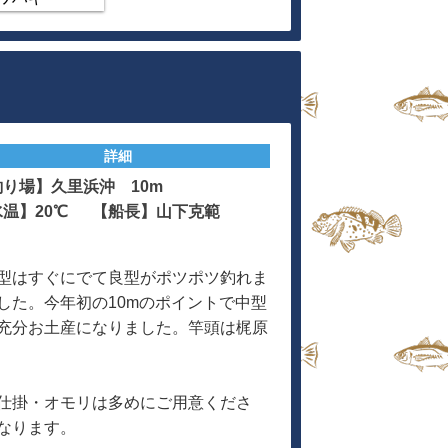
詳細
釣り場】久里浜沖 10m
水温】20℃ 【船長】山下克範
型はすぐにでて良型がポツポツ釣れま
した。今年初の10mのポイントで中型
充分お土産になりました。竿頭は梶原
仕掛・オモリは多めにご用意くださ
なります。