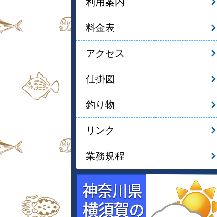
利用案内
料金表
アクセス
仕掛図
釣り物
リンク
業務規程