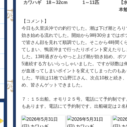
カワハギ
18～32cm
1～11匹
【
本
【コメント】
今日も久里浜沖での釣行でした。潮は下げ潮とろり
効き始める流れでした。開始から9時30分まではポ
で皆さん顔を見れて順調でした。そこから4時間く
てしまい、鴨居沖まで行ったりポイント変えたりし
した。13時過ぎからやっと上げ潮が効き始め、ポツ
5連続する方もいらっしゃいました。ですが頭数は
が血迷ってしまいポイントを変えてしまったのもあ
した。竿頭は11枚で山野江さん、次点10枚と続き
め、皆さんゲットできました。
７：１５出船。オモリ２５号。電話にて予約制です
もあります。電話にて予約制です。出船確定は２名