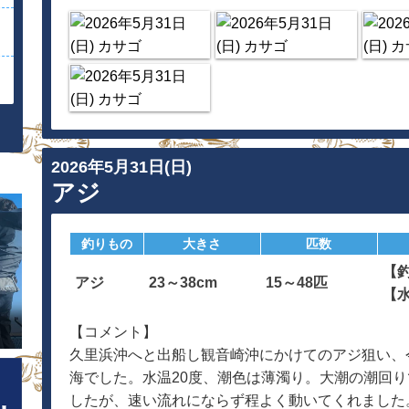
2026年5月31日(日)
アジ
釣りもの
大きさ
匹数
【
アジ
23～38cm
15～48匹
【
【コメント】
久里浜沖へと出船し観音崎沖にかけてのアジ狙い、
海でした。水温20度、潮色は薄濁り。大潮の潮回
したが、速い流れにならず程よく動いてくれました