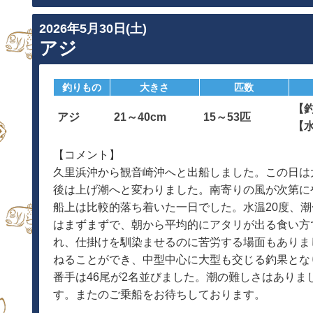
2026年5月30日(土)
アジ
釣りもの
大きさ
匹数
【釣
アジ
21～40cm
15～53匹
【
【コメント】
久里浜沖から観音崎沖へと出船しました。この日は
後は上げ潮へと変わりました。南寄りの風が次第に
船上は比較的落ち着いた一日でした。水温20度、
はまずまずで、朝から平均的にアタリが出る食い方
れ、仕掛けを馴染ませるのに苦労する場面もありま
ねることができ、中型中心に大型も交じる釣果となり
番手は46尾が2名並びました。潮の難しさはありま
す。またのご乗船をお待ちしております。