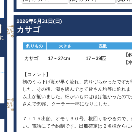
2026年5月31日(日)
カサゴ
釣りもの
大きさ
匹数
【
カサゴ
17～27cm
17～39匹
【
【コメント】
朝のうち下げ潮が早く流れ、釣りづらかったですが
した。その後、潮も緩んできて皆さん均等に釣れま
以上が揃いました。細かいものはほぼ無かったので
さんで39尾、クーラー一杯になりました。
７：１５出船。オモリ３０号。根回りをやるので、
い。電話にて予約制です。出船確定は２名様からに