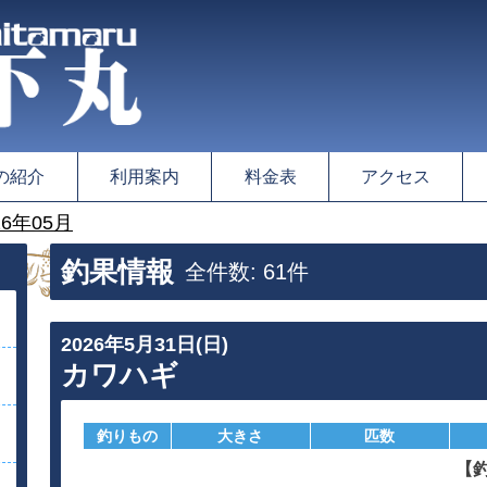
の紹介
利用案内
料金表
アクセス
6年05月
釣果情報
全件数: 61件
2026年5月31日(日)
カワハギ
釣りもの
大きさ
匹数
【