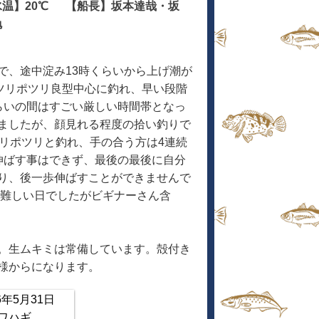
水温】20℃ 【船長】坂本達哉・坂
勉
で、途中淀み13時くらいから上げ潮が
ツリポツリ良型中心に釣れ、早い段階
らいの間はすごい厳しい時間帯となっ
ましたが、顔見れる程度の拾い釣りで
リポツリと釣れ、手の合う方は4連続
伸ばす事はできず、最後の最後に自分
り、後一歩伸ばすことができませんで
、難しい日でしたがビギナーさん含
。生ムキミは常備しています。殻付き
様からになります。