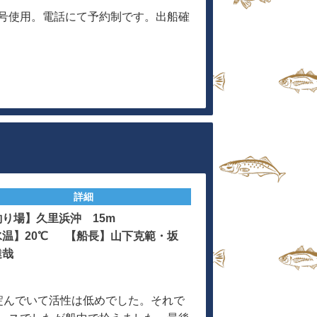
号使用。電話にて予約制です。出船確
詳細
釣り場】久里浜沖 15m
水温】20℃ 【船長】山下克範・坂
達哉
淀んでいて活性は低めでした。それで