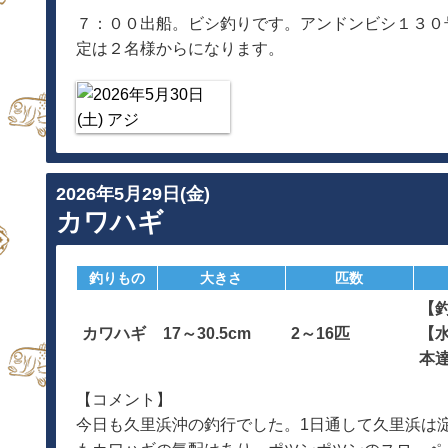
７：００出船。ビシ釣りです。アンドンビシ１３０
定は２名様からになります。
2026年5月29日(金)
カワハギ
釣りもの
大きさ
匹数
【
カワハギ
17～30.5cm
2～16匹
【
本
【コメント】
今日も久里浜沖の釣行でした。1日通して久里浜は