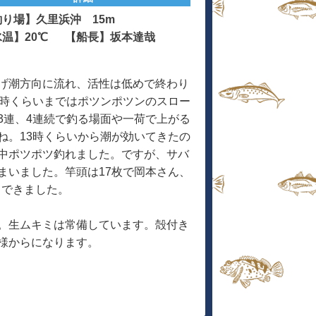
釣り場】久里浜沖 15m
水温】20℃ 【船長】坂本達哉
げ潮方向に流れ、活性は低めで終わり
3時くらいまではポツンポツンのスロー
3連、4連続で釣る場面や一荷で上がる
ね。13時くらいから潮が効いてきたの
中ポツポツ釣れました。ですが、サバ
まいました。竿頭は17枚で岡本さん、
トできました。
。生ムキミは常備しています。殻付き
様からになります。