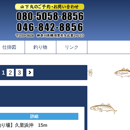
仕掛図
釣り物
リンク
1
2
3
詳細
釣り場】久里浜沖 15m