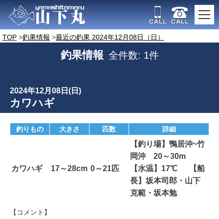
TOP
釣果情報
最近の釣果 2024年12月08日（日）
釣果情報
全件数: 1件
2024年12月08日(日)
カワハギ
釣りもの
大きさ
匹数
詳細
【釣り場】鴨居沖~竹
岡沖 20～30m
カワハギ
17～28cm
0～21匹
【水温】17℃ 【船
長】坂本司郎・山下
克範・坂本勉
【コメント】