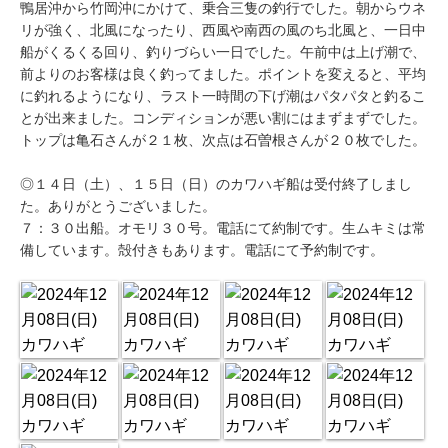
鴨居沖から竹岡沖にかけて、乗合三隻の釣行でした。朝からウネ
リが強く、北風になったり、西風や南西の風のち北風と、一日中
船がくるくる回り、釣りづらい一日でした。午前中は上げ潮で、
前よりのお客様は良く釣ってました。ポイントを変えると、平均
に釣れるようになり、ラスト一時間の下げ潮はパタパタと釣るこ
とが出来ました。コンディションが悪い割にはまずまずでした。
トップは亀石さんが２１枚、次点は石曽根さんが２０枚でした。
◎１４日（土）、１５日（日）のカワハギ船は受付終了しまし
た。ありがとうございました。
７：３０出船。オモリ３０号。電話にて約制です。生ムキミは常
備しています。殻付きもあります。電話にて予約制です。